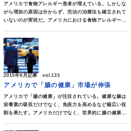
ることしか手立てがない。セリアック病患者の増加に伴
アメリカで食物アレルギー患者が増えている。しかしな
い、スーパーマーケットでは年々グルテンフリー商品の
がら増加の原因は分からず、完治の治療法も確立されて
売り場を拡大している。今年1月にはグルテンフリーの
いないのが実状だ。アメリカにおける食物アレルギーの
ピザをメニューに加えた大手宅配ピザ […]
現況、アレルゲン表示の義務化と問題点について報告す
る。 アメリカで約1500万人が食物アレルギー アレ
ルゲンを含んだ食品を知らずに食べてアナフィラキシー
（全身性のアレルギー反応）を起こすと、死に至る恐れ
もある。今のところ、アレルギー反応を防ぐにはアレル
ゲンとなる食物を避けることしか方法がないため、食品
2015年6月記事 vol.133
のアレルゲン表示は重要なものとなっている。 アメリ
アメリカで「腸の健康」市場が伸張
カでは近年、食物アレルギーの患者が増え続けている。
非営利団体Food Allergy Research & Education
アメリカで「腸の健康」が注目されている。健康な腸は
(FARE)によると、現在アメリカでは約1500万人が食物
栄養素の吸収だけでなく、免疫力を高めるなど幅広い役
アレルギーを患っている。そのうち約600万人が18歳以
割を果たす。アメリカだけでなく、世界的に腸の健康に
下で、子供の食物アレルギー患者は増 […]
ついての研究が進められている。アメリカにおける「腸
の健康」市場を報告する。 過敏性腸症候群、米国で総