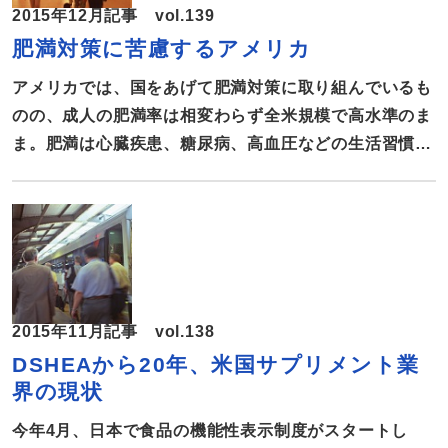
2015年12月記事 vol.139
肥満対策に苦慮するアメリカ
アメリカでは、国をあげて肥満対策に取り組んでいるも
のの、成人の肥満率は相変わらず全米規模で高水準のま
ま。肥満は心臓疾患、糖尿病、高血圧などの生活習慣病
の原因となり、毎年、肥満に関連する疾患に1470億ド
ルもの医療費が使われている。アメリカにおける肥満政
策の現状を報告する。 25歳以上の男性の75％、女性の
67％が肥満または太りすぎ 先頃、アメリカ国民の健
康向上を目指す非営利団体Trust for America’s Health
(TFAH)が、「2015年版アメリカ国民の肥満の現状」を
2015年11月記事 vol.138
発表した。発表では、アメリカにおける成人の肥満率は
DSHEAから20年、米国サプリメント業
横ばいで、高水準の状態に変わりないと報告されてい
界の現状
る。アメリカでは、肥満が深刻な問題となっているが、
昔からそうだったわけではない。1980年に肥満率が
今年4月、日本で食品の機能性表示制度がスタートし