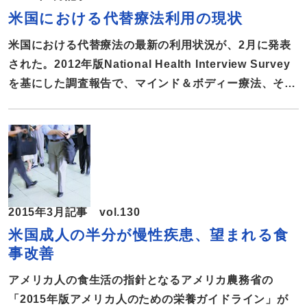
う」と、州政府スポンサーのＴＶコマーシャルが頻繁に
米国における代替療法利用の現状
流れている。連邦政府も健康的な食生活を推進する栄養
ガイドラインで野菜・果物の大切さを強調、「マイ・プ
米国における代替療法の最新の利用状況が、2月に発表
レート」という例えで、１枚の皿を栄養素ごとに４つに
された。2012年版National Health Interview Survey
色分けし、たんぱく質と穀物が半分、残る半分は野菜・
を基にした調査報告で、マインド＆ボディー療法、そし
果物を摂ることを推奨している。国や州をあげてのキャ
てナチュラルプロダクツの利用状況が、大人と子供とに
ンペーンで野菜・果物の消費量が増えているだろうと
分けてまとめられている。米国における代替療法のトレ
ンドを報告する。 全米の約4万世帯を対象に調査 代
替療法利用に関する最新報告書によると、18歳以上の大
人で33.2％、4歳から17歳までの子供で11.6％が何らか
の代替療法を利用している。このうち最も利用者が多い
2015年3月記事 vol.130
のが、大人も子供もナチュラルプロダクツ（ビタミンと
米国成人の半分が慢性疾患、望まれる食
ミネラルを除くサプリメント）で、大人の利用者は
事改善
17.7％、子供では4.9％だった。 今回発表された代替療
法利用に関する最新報告書は、2012年版National
アメリカ人の食生活の指針となるアメリカ農務省の
Health Interview Survey（NHIS）が基になってい
「2015年版アメリカ人のための栄養ガイドライン」が