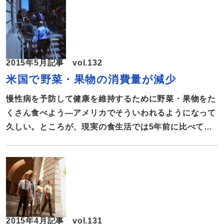
人口の約30％が発症 腸の病気としてよく知られるの
が過敏性腸症候群（IBS）で、アメリカでは総人口の約
30％が発症しているといわれている。International
Foundation for Functional Gastrointestinal
2015年5月記事 vol.132
Disordersによると、発症しても症状が軽いケースが多
米国で野菜・果物の消費量が減少
いため、発症に気付かない人も少なくない。それでもア
メリカでは毎年240万人から350万人がIBSで通院して
慢性病を予防して健康を維持するために野菜・果物をた
おり、胃腸科専門医が診断する病気の中では最も多い疾
くさん食べよう―アメリカでそういわれるようになって
患といわれている。罹患率の男女比では、女性のほうが
久しい。ところが、現実の食生活では5年前に比べて野
高い。 そこで、腸 […]
菜・果物の消費量が減っていることが、最近発表された
調査報告で明らかになった。アメリカ人の野菜・果物の
消費傾向と疾患との関係についてまとめた。 ここ5年で
野菜・果物の消費量が７％減少 アメリカでも健康志向
の高いカリフォルニア州。ここでは、「体を動かし、タ
バコを吸わず、野菜・果物をたくさん食べて健康になろ
2015年4月記事 vol.131