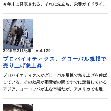
る。 […]
今年末に発表される。それに先立ち、栄養ガイドライン
諮問委員会が、2015年版の要点などを明らかにした。
諮問委員会の公表で浮き彫りになったアメリカ国民の食
事内容の現状を報告する。 現状は、理想にほど遠い
今回、諮問委員会が公表したのは「2015年栄養ガイド
ライン諮問委員会の科学報告書」。諮問委員会は保健社
会福祉省と農務省とで組織、食生活の現状分析と栄養素
2015年2月記事 vol.129
の新たな科学的エビデンスを基に2015年版ガイドライ
プロバイオティクス、グローバル規模で
ンを作成している。その過程で明らかになったことなど
売り上げ急上昇
が、今回の500ページ以上にわたる報告書で示された。
それによると、アメリカ人の食生活は理想にはほど遠い
プロバイオティクスがグローバル規模で売り上げを伸ば
ことが明らかになった。全体的に野菜や果物、全穀物の
している。その効果が消費者の間ですでに定着している
摂取量は低く、砂糖、塩、飽和脂肪、精製された穀物の
アジア、ヨーロッパが主な市場だが、アメリカでも近
摂取量が相変わらず高い。栄 […]
年、消費者啓蒙に視点を置いたＴＶ広告や学術報告など
の影響で、着実に市場規模が広がっている。プロバイオ
ティクスのグローバル市況およびアメリカでの最新の研