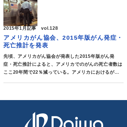
究成果を報告する。 世界市場での複合年間成長率
6.8％ 市場調査会社トランスペアレンシー・マーケッ
トリサーチ社の調査報告によると、プロバイオティクス
2015年1月記事 vol.128
の世界市場における2013年から2018年までの複合年間
アメリカがん協会、2015年版がん発症・
成長率は6.8％。市場規模は2011年が279億ドルだった
死亡推計を発表
が2018年には449億ドルに達するものと予想されてい
る。 製品カテゴリー別の売り上げでは、プロバイオテ
先頃、アメリカがん協会が発表した2015年版がん発
ィクスを含んだ食品・飲料が圧倒的なシェアを占めてお
症・死亡推計によると、アメリカでのがんの死亡者数は
り、また、サプリメントも順調に売り上げを伸ばしてい
ここ20年間で22％減っている。アメリカにおけるがん
る。動物飼料でもプロ […]
対策の現況について報告する。 165万人が新たにがん
と診断 非営利団体のアメリカがん協会が、アメリカ
でのがん発症・死亡数の推計を発表した。それによる
と、アメリカでは、今年165万人が新たにがんと診断さ
れ、58万人ががんで死亡するものと推定される。アメリ
カでは2007年から2011年の5年間で、新たにがんと診