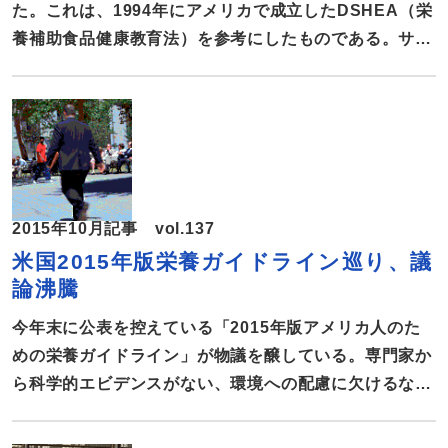
15％以上、1991年の段階でも肥満率が20％以上という
た。これは、1994年にアメリカで成立したDSHEA（栄
州は存在しなかった。ところが今では、成 […]
養補助食品健康教育法）を参考にしたものである。サプ
リメントの機能性表示の施行から20年が経過するアメリ
カにおける、ラベル表示や副作用の問題など、現状を報
告する。 成人の8割強がサプリメントの安全性・有効
性に信頼寄せる 現在、アメリカのサプリメント市場
は約350億ドルを超えるといわれている。Council for
Responsible Nutritionの2015年サプリメント消費者調
2015年10月記事 vol.137
査報告によると、アメリカの成人の68％がサプリメント
米国2015年版栄養ガイドライン巡り、議
を服用し、84％がサプリメントの安全性や質、有効性を
論沸騰
信頼している。1994年10月にクリントン大統領の政権
下でDSHEA（栄養補助食品健康教育法）が成立し、サ
今年末に公表を控えている「2015年版アメリカ人のた
プリメントの機能性や効能のラベル表記が認可されると
めの栄養ガイドライン」が物議を醸している。専門家か
市場は急速に拡大した。 サプリメ […]
ら科学的エビデンスがない、環境への配慮に欠けるなど
の声が挙がっている。5年ごとに改訂される栄養ガイド
ラインを巡る論争を報告する。 今回3万近いパブリッ