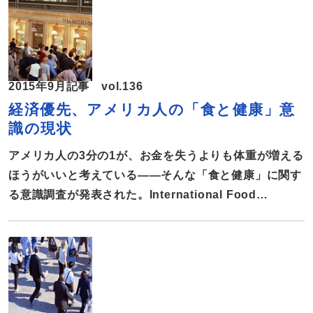
クコメント、高まる食への関心 「アメリカ人のため
の栄養ガイドライン」は、米厚生省と農務省が5年ごと
に発行しており、対象年齢は2歳以上となっている。政
府の栄養政策をはじめ、食品表示から学校給食、医師の
2015年9月記事 vol.136
患者へのアドバイスまで幅広く影響を与えている。医師
経済優先、アメリカ人の「食と健康」意
や科学者などの専門家による諮問委員会が、食に関する
識の現状
最新の研究報告を検証して報告書を作成し、それに基づ
いて厚生省と農務省が改訂版のガイドラインを発行す
アメリカ人の3分の1が、お金を失うよりも体重が増える
る。改訂にあたり毎回パブリックコメントを求めるが、
ほうがいいと考えている――そんな「食と健康」に関す
5年前の前回は2,000件だったが、今回は2万9000件に増
る意識調査が発表された。International Food
加しており、食への関心の高 […]
Information Council Foundationが毎年行っている
「Food & Health Survey」は、今年で10年目を迎え
る。この調査で明らかになったアメリカ人の「食と健
康」意識の現状について報告する。 健康より経済が優
先 アメリカ人の「食と健康」について、毎年意識調
査を行っているInternational Food Information