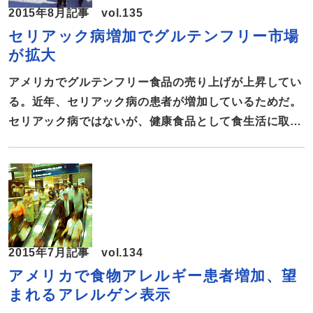
2015年8月記事 vol.135
Council Foundation。非営利団体として1985年に設立
セリアック病増加でグルテンフリー市場
し、健康や栄養、食品安全に関する科学的根拠に基づい
が拡大
た情報を提供している。調査は、2015年3月にオンライ
ン上で、18歳から80歳までのアメリカ人1007人を対象
アメリカでグルテンフリー食品の売り上げが上昇してい
に行われた。この […]
る。近年、セリアック病の患者が増加しているためだ。
セリアック病ではないが、健康食品として食生活に取り
入れる消費者も増えている。グルテンフリー食品の最新
状況を報告する。 アメリカ国民の133人に1人がセリア
ック病 アメリカで、近年セリアック病の患者が増え
ている。セリアック病は、小麦やライ麦、大麦などの穀
物に含まれるタンパク質のグルテンによって引き起こさ
れる自己免疫疾患で、患者がグルテンを摂ると小腸の粘
2015年7月記事 vol.134
膜に炎症が起こり、栄養の吸収が阻害されて腹痛、下
アメリカで食物アレルギー患者増加、望
痢・便秘、栄養失調など様々な症状が起きる。今のとこ
まれるアレルゲン表示
ろ薬剤での治療法はなく、グルテンを除去した食事を摂