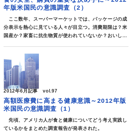
んで購入しているという。ダイエットや健康維持、加え
年版米国民の意識調査（2）
て心臓病の予防が主な理由だ。 また、普段の食事でも
67％が出来る限り脂肪を摂らないよう心がけていること
ここ数年、スーパーマーケットでは、パッケージの成
も分かった。 「2010年版アメリカ人の栄養ガイドライ
分表示を熱心に見ている人々が目立つ。消費期限は？米
ン」では、動物性の […]
国産か？家畜に抗生物質が使われていないか？おいしさ
はもちろんだが、食の安全はより重要だ。2012年版米
国民の食と健康意識調査から、米国の消費者が食の安全
をどう考えているのか報告する。 毎年6人に1人が食中
毒に 今年、食品医薬品局（FDA）は昨年1月に成立した
食の安全近代化法に基づき、3900万ドルを投じ約2000
人の検査官を増員、食品製造所の検査回数を増やすな
2012年6月記事 vol.97
ど、食品の安全管理の強化に乗り出した。 疫病対策セ
高額医療費に高まる健康意識～2012年版
ンター（CDC）によると、米国で毎年6人に1人が食中
米国民の意識調査（1）
毒を起こし、うち約12万8000人が入院、約3000人が死
亡しているという。 食中毒による費用は、医療費など
先頃、アメリカ人が食と健康についてどう考え実践し
を含めると毎年約780万ドルにのぼるといわれている。
ているかをまとめた調査報告が発表された。