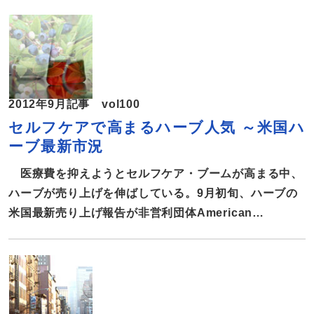
求めるが、サプリメント業界はこれに猛反発。業界側の
反論とは。 調査対象品目の20％が違法表示 米国では、
成人の約80％がサプリメントを利用し、市場規模は200
億ドルといわれている。なかでもダイエットおよび免疫
関連の商品はマーケットでの伸張が著しい。 先頃、米
2012年9月記事 vol100
国保健社会福祉省（HHS）監査部門の監査総監室
セルフケアで高まるハーブ人気 ～米国ハ
（OIG）がそれらを調査し、報告書『栄養補助食品～連
ーブ最新市況
邦規制に適合しない構造機能表示』を発表した。 調査
は、ダイエットおよび免疫関連のサプリメント127品目
医療費を抑えようとセルフケア・ブームが高まる中、
に対して実施。内訳はダイエットが60点、免疫関連が
ハーブが売り上げを伸ばしている。9月初旬、ハーブの
67点、それぞれ小売店やオンラインショップで購入し
米国最新売り上げ報告が非営利団体American
た。 今回の調査は、サプリメント
Botanical Council (ABC)の機関誌HerbalGramに掲載
された。販売網別の売上高、売れ筋などハーブの米国最
新市況を報告する。 2011年のハーブ売り上げ、前年比
4.5％アップ HerbalGramの最新報告によると、米国で
の2011年のハーブ売り上げは前年比4.5%増の52億7800