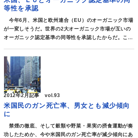
向上、腫瘍抑制などが報告されている。 日本ではヨー
等性を承認
グルトや乳酸菌飲料などが普及しているが、米国でもこ
こ数年、プロバイオティクス商品への関心が高まってお
今年6月、米国と欧州連合（EU）のオーガニック市場
り、今後最も成長が期待できる市場とみられている。
が一変しそうだ。世界の2大オーガニック市場が互いの
ConsumerLab.comが昨年11月に実施した調査では、
オーガニック認定基準の同等性を承認したからだ。これ
米国女性の約34
により、米国とEUのオーガニック市場が一体化し、合
わせて500億ドルの巨大市場が誕生する。オーガニック
産業の促進に大きく役立つほか、世界的な雇用と産業の
活性化に繋がるとして大きな期待が寄せられている。
追加認定が不要、米国のEU輸出3倍に 米国のキャサリ
ン・メリガン農務副長官は2月15日、EUとの間でオーガ
2012年2月記事 vol.93
ニック認定基準の同等性を認める協定を締結したと発表
米国民のガン死亡率、男女とも減少傾向
した。これまでは、米国とEU間でオーガニック商品を
に
輸出入する際、相手国の追加認定が必要になるなど煩雑
な手続きに加え追加費用がかかった。 しかし、この締
禁煙の徹底、そして穀類や野菜・果実の摂食運動が奏
結により、どちらか一方の国でオーガニックと認定され
功したためか、今や米国民のガン死亡率が減少傾向にあ