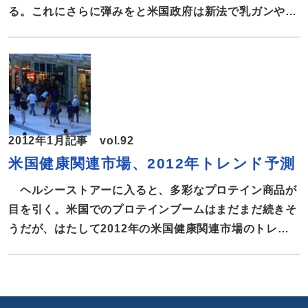
れば、相手国の追加認定を行うことなく輸出入できるよ
る。これにさらに弾みをと米国政府は新法で乳ガンや大
うになった。たとえばEUでオーガニックと
腸ガンの検診の自己負担をゼロにするなどの施策を打ち
出した。米国におけるガン検診など対ガン戦略の最新状
況を報告する。 ここ数年、米国民のガン死亡率が減少
傾向にある。American Cancer Society（ACS）が今
年はじめに発表した最新統計によると、2004年から
2008年のガン死亡率は、毎年男性で1.8％、女性で
2012年1月記事 vol.92
1.6％減少し続けていることが分かった。 また、1990年
米国健康関連市場、2012年トレンド予測
から2008年までに男性のガン死亡率が23％、女性が
15％減少していることも明らかになった。 人種別で
ヘルシーストアーに入ると、多彩なプロテイン商品が
は、最も死亡率が減少しているのが、黒人男性で年間
目を引く。米国でのプロテインブームはまだまだ続きそ
2.4％減、次いでヒスパニック系男性で年間2.3％減。と
うだが、はたして2012年の米国健康関連市場のトレン
くに、肺ガン、大腸ガン、乳ガン、前立腺ガンの死亡率
ドは―。健康関連雑誌や団体、市場調査会社による
が大幅に減少
2012年の市場予測を報告する。 業界紙Nutrition
Business Journalの最新の調査によると、2010年のオ
ーガニック商品の総売り上げは234億ドルで、前年比