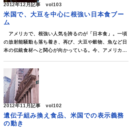
2012年12月記事 vol103
米国で、大豆を中心に根強い日本食ブー
ム
アメリカで、根強い人気を誇るのが「日本食」。一頃
の放射能騒動も落ち着き、再び、大豆や穀物、魚など日
本の伝統食材へと関心が向かっている。今、アメリカ人
がどのような食材に食指を動かしているのか、そのトレ
ンドを報告する。 アメリカ人の9割が栄養成分の表記を
チェック 食生活と健康とは密接に関係しているのか？
こうした問いに、Natural Marketing Instituteの
「2012年 Health and Wellness Trends Database」
では、アメリカ人の86％が「食」と「健康」とは密接に
2012年11月記事 vol102
関係していると答えている。 疾病対策については、
遺伝子組み換え食品、米国での表示義務
75％が適切な栄養素の摂取で病気のさまざまな症状を改
の動き
善できると考えているという。 また、United Soybean