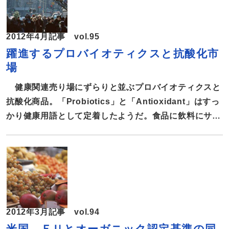
した「Whole Grain and High Fiber Foods調査報告
書」によると、全粒穀物の世界市場は2017年までに276
2012年4月記事 vol.95
億ドルに膨れ上がるものと予想されている。 世界での
躍進するプロバイオティクスと抗酸化市
最大規模の市場は米国だが、最も高い成長率を示してい
場
るのはアジア太平洋で、2017年までに6.82％増加する
ものとみられている。 全粒穀物の人気は高まる一方
健康関連売り場にずらりと並ぶプロバイオティクスと
で、新商品の発売件数も年々増えている。調査会社ミン
抗酸化商品。「Probiotics」と「Antioxidant」はすっ
[…]
かり健康用語として定着したようだ。食品に飲料にサプ
リメント、さらにパーソナルケア商品と関連商品も多岐
にわたる。今最も躍進が期待される2つの素材の市況を
報告する。 米国民のおよそ3割がプロバイオティクス商
品を利用 プロバイオティクスとは乳酸菌やビフィズス
菌といった人体に好影響を与える生きた微生物で、腸内
の善玉菌を増やし腸内環境を整えることがよく知られて
2012年3月記事 vol.94
いる。 これまでに、コレステロール値低下や免疫力の
米国、ＥＵとオーガニック認定基準の同