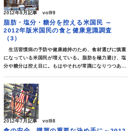
万ドル。 2010年は前年比0.2%増で停滞気味だったが、
2012年8月記事 vol99
それと比べると、明らかに立ち直りをみせていることが
脂肪・塩分・糖分を控える米国民 ～
うかがえる。 販売網別にみると、量販店が前年比2.9%
2012年版米国民の食と健康意識調査
増の9億4600万ドル（※量販店大手のウォールマートは
（3）
含まれていない）、ヘルシーフード店が前年比5.5%増
の17億5400万ドル、インターネット販売などの直販が
生活習慣病の予防や健康維持のため、食材選びに慎重
前年比4.4%増の2
になっている米国民が増えている。脂肪を極力避け、塩
分や糖分は控え目に。もはやそれが常識になりつつあ
る。International Food Information Council
Foundation(IFICF)の「2012年版米国民の食と健康意
識調査」から、米国の消費者の食材選びについて報告す
る。 米国民の75％が低脂肪食品を購入 食品を選ぶ際の
決めてはやはり味だが、次に米国民が重視しているのが
食品に含まれている脂肪の量–。 IFICFの2012年版調査
2012年7月記事 vol98
によると、米国民の75％が脂肪の含有量の低い食品を選
食の安全、購買の重要な決め手に～2012