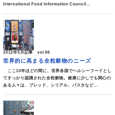
サルモネラ菌、死亡者数でトップ 病原菌感染のトップ5
International Food Information Council
は、1位がノロウイルス
Foundation（IFICF）による「2012年版米国民の食と
健康意識調査」で、アメリカ人が自身の健康状態をどう
思っているか？摂取カロリーについて正しい知識をもっ
ているのか？などがまとめられている。同調査から「ア
メリカ人の健康意識」「食の安全に対する考え方」「特
定の食材に対する考え方」について3回に分けて報告す
2012年5月記事 vol.96
る。 健康を追い求めるアメリカ人 健康のために何を食
世界的に高まる全粒穀物のニーズ
べたらいいか判断するのは、所得税を申告するよりも難
しい。アメリカ人の大半がそう考えているようだ。 つ
ここ10年ほどの間に、世界各国でヘルシーフードとし
いこの間までヘルシーといわれていた食材が、ある日突
てすっかり認識された全粒穀物。健康に少しでも関心の
然、体に悪いと報じられる。食や運動に関する情報が溢
ある人々は、ブレッド、シリアル、パスタなど
れかえり、一体どれを信じていいのか戸惑うことも少な
に”Whole Grain”の表示が入った商品を好んで買ってい
くない。 とは
く。世界的に高まる全粒穀物のニーズ、最新市況を報告
する。 全粒穀物の世界市場、2017年までに推定276億
ドルに拡大 Global Industry Analystsが今年4月に発表