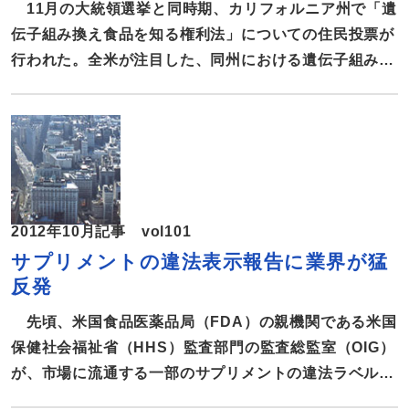
Boardの「2011 Consumer Attitudes about
11月の大統領選挙と同時期、カリフォルニア州で「遺
Nutrition」によると、アメリカ人の87
伝子組み換え食品を知る権利法」についての住民投票が
行われた。全米が注目した、同州における遺伝子組み換
え作物・食品（GMO）の表示義務の動向を報告する。
「遺伝子組み換え食品を知る権利法」、賛成47％・反対
53％ 食料品製造業者協会（GMA）によると、GMOを含
む食料品が米国のスーパーマーケットに並ぶようになっ
たのは1994年からで、現在、加工食品の75％がGMOを
含むものと推定されている。 先頃、遺伝子組み換え作
2012年10月記事 vol101
物・食品（GMO）の表示を義務化するカリフォルニア
サプリメントの違法表示報告に業界が猛
州法案「遺伝子組み換え食品を知る権利法」の賛否を問
反発
う住民投票が行われた。 結果は、賛成47％、反対53％
で否決。カリフォルニア州で長らく、食品メーカーや農
先頃、米国食品医薬品局（FDA）の親機関である米国
家を巻き込んだ大論争に一つの終止符が打たれた。 法
保健社会福祉省（HHS）監査部門の監査総監室（OIG）
案通れば「ナチュラル」表記も一切禁止 この全米が注
が、市場に流通する一部のサプリメントの違法ラベル表
目した、カリフォルニア州の「
示を発表した。OIGは FDAの法的権限を強化するよう