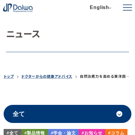
English
ニュース
トップ
ドクターからの健康アドバイス
自然治癒力を高める東洋医学の考え方［２］（インタビュー）
#全て
#製品情報
#学会・論文
#お知らせ
#コラム