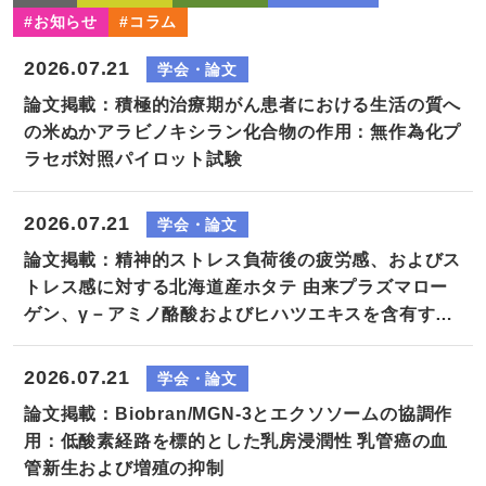
#お知らせ
#コラム
2026.07.21
学会・論文
論文掲載：積極的治療期がん患者における生活の質へ
の米ぬかアラビノキシラン化合物の作用：無作為化プ
ラセボ対照パイロット試験
2026.07.21
学会・論文
論文掲載：精神的ストレス負荷後の疲労感、およびス
トレス感に対する北海道産ホタテ 由来プラズマロー
ゲン、γ－アミノ酪酸およびヒハツエキスを含有する
サプリメント 摂取が及ぼす効果－ランダム化二重盲
検プラセボ対照並行群間比較試験－
2026.07.21
学会・論文
論文掲載：Biobran/MGN-3とエクソソームの協調作
用：低酸素経路を標的とした乳房浸潤性 乳管癌の血
管新生および増殖の抑制