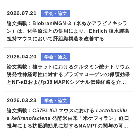
2026.07.21
学会・論文
論文掲載：Biobran/MGN-3（米ぬかアラビノキシラ
ン）は、化学療法との併用により、Ehrlich 腹水腫瘍
担持マウスにおいて肝組織構造を改善する
2026.04.20
学会・論文
論文掲載：雄ラットにおけるグルタミン酸ナトリウム
誘発性神経毒性に対するプラズマローゲンの保護効果
とNF-κBおよびp38 MAPKシグナル伝達経路を介し
た作用機序の検討
2026.03.23
学会・論文
論文掲載：C57BL/6J マウスにおける
Lactobacillu
s kefiranofaciens
発酵米由来「米ケフィラン」経口
投与による抗肥満効果に対するNAMPTの関与の可能
性