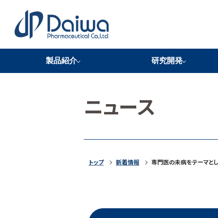
製品紹介
研究開発
バイオブラン
NKCP
米ケフィラン
HSOP
FSSC22000認証取得
研究機関ネットワーク
ニュース
トップ
新着情報
専門医の未病をテーマとし