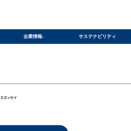
企業情報
サステナビリティ
当社の強み
企業理念
代表メッセージ
会社概要
事業所紹介
沿革
グループ企業・ネットワーク
たエッセイ