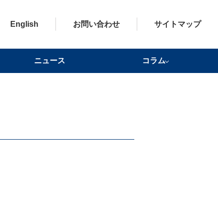
English
お問い合わせ
サイトマップ
ニュース
コラム
ドクターからの健康アドバイ
健康かわら版一覧
健康豆知識
ワールドヘルスレポート
ス