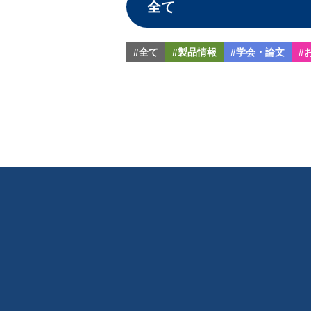
#全て
#製品情報
#学会・論文
#