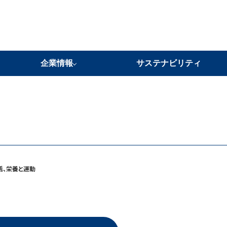
企業情報
サステナビリティ
当社の強み
企業理念
代表メッセージ
会社概要
事業所紹介
沿革
グループ企業・ネットワーク
活、栄養と運動