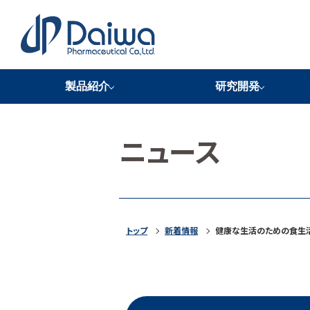
製品紹介
研究開発
バイオブラン
NKCP
米ケフィラン
HSOP
FSSC22000認証取得
研究機関ネットワーク
ニュース
トップ
新着情報
健康な生活のための食生