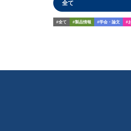
#全て
#製品情報
#学会・論文
#