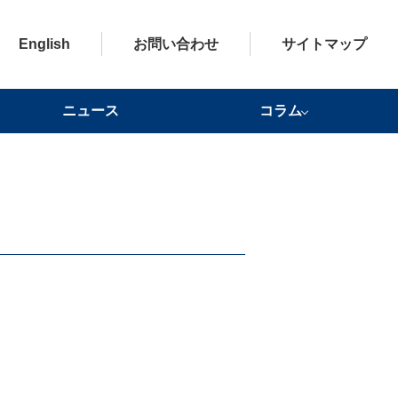
English
お問い合わせ
サイトマップ
ニュース
コラム
ドクターからの健康アドバイ
健康かわら版一覧
健康豆知識
ワールドヘルスレポート
ス