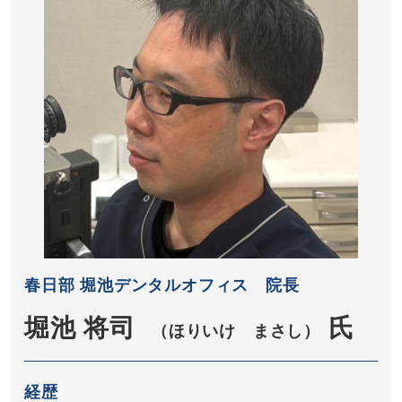
春日部 堀池デンタルオフィス 院長
堀池 将司
氏
（ほりいけ まさし）
経歴