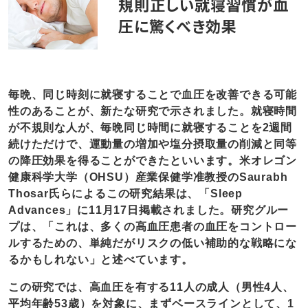
規則正しい就寝習慣が血
圧に驚くべき効果
毎晩、同じ時刻に就寝することで血圧を改善できる可能
性のあることが、新たな研究で示されました。就寝時間
が不規則な人が、毎晩同じ時間に就寝することを2週間
続けただけで、運動量の増加や塩分摂取量の削減と同等
の降圧効果を得ることができたといいます。米オレゴン
健康科学大学（OHSU）産業保健学准教授のSaurabh
Thosar氏らによるこの研究結果は、「Sleep
Advances」に11月17日掲載されました。研究グルー
プは、「これは、多くの高血圧患者の血圧をコントロー
ルするための、単純だがリスクの低い補助的な戦略にな
るかもしれない」と述べています。
この研究では、高血圧を有する11人の成人（男性4人、
平均年齢53歳）を対象に、まずベースラインとして、1