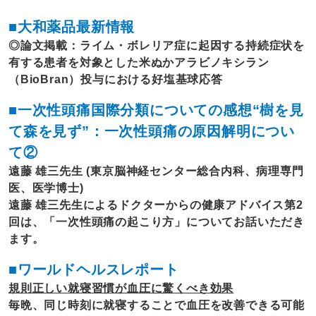
■大和薬品最新情報
◎論文掲載：ライム・ボレリア症に起因する持続症状を
有する患者を対象とした米ぬかアラビノキシラン
（BioBran）投与における好塩基球応答
■一次性頭痛国際分類についての感想“樹を見
て森を見ず”：一次性頭痛の原因解明につい
て②
遠藤 雄三先生 (東京脳神経センター総合内科、病理専門
医、医学博士)
遠藤 雄三先生によるドクターからの健康アドバイス第2
回は、「一次性頭痛の起こり方」についてお話いただき
ます。
■ワールドヘルスレポート
規則正しい就寝習慣が血圧に驚くべき効果
毎晩、同じ時刻に就寝することで血圧を改善できる可能