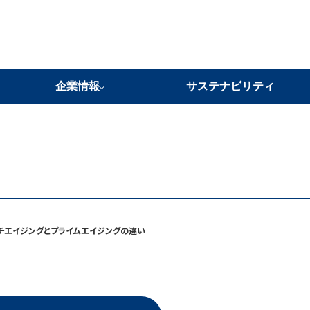
企業情報
サステナビリティ
当社の強み
企業理念
代表メッセージ
会社概要
事業所紹介
沿革
グループ企業・ネットワーク
チエイジングとプライムエイジングの違い