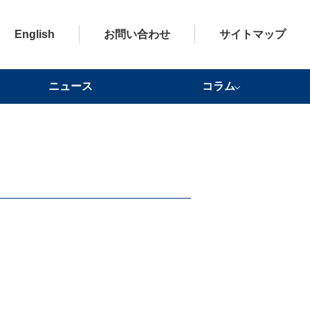
English
お問い合わせ
サイトマップ
ニュース
コラム
ドクターからの健康アドバイ
健康かわら版一覧
健康豆知識
ワールドヘルスレポート
ス