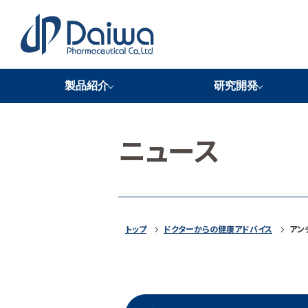
製品紹介
研究開発
バイオブラン
NKCP
米ケフィラン
HSOP
FSSC22000認証取得
研究機関ネットワーク
ニュース
トップ
ドクターからの健康アドバイス
アン