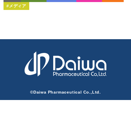
#メディア
©Daiwa Pharmaceutical Co.,Ltd.